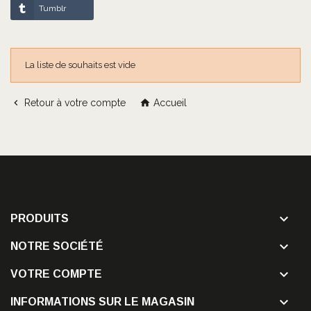
Tumblr
La liste de souhaits est vide

Retour à votre compte

Accueil

PRODUITS

NOTRE SOCIÉTÉ

VOTRE COMPTE

INFORMATIONS SUR LE MAGASIN