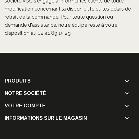
société V&C s'engage à informer les clients de toute
modification concernant la disponibilité ou les délais de
retrait de la commande. Pour toute question ou
demande d'assistance, notre équipe reste à votre
disposition au 02 41 89 15 29.

PRODUITS

NOTRE SOCIÉTÉ

VOTRE COMPTE

INFORMATIONS SUR LE MAGASIN